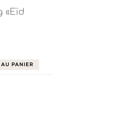
 «Eïd
k
 AU PANIER