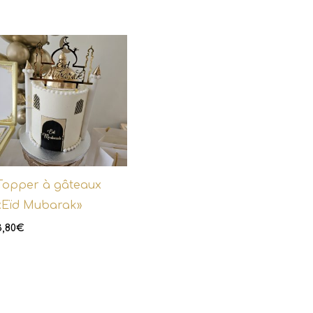
Topper à gâteaux
«Eïd Mubarak»
3,80
€