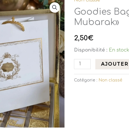
quantité
de
Goodies Bag
Goodies
Mubarak»
Bag
«Eïd
2,50
€
Mubarak»
Disponibilité :
En stoc
AJOUTER
Catégorie :
Non classé