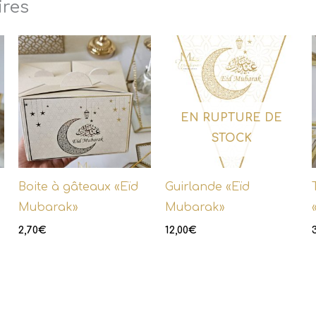
ires
EN RUPTURE DE
STOCK
Boite à gâteaux «Eïd
Guirlande «Eïd
Mubarak»
Mubarak»
2,70
€
12,00
€