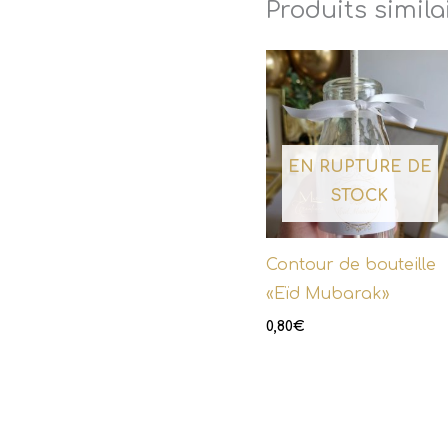
Produits simila
EN RUPTURE DE
STOCK
Contour de bouteille
«Eïd Mubarak»
0,80
€