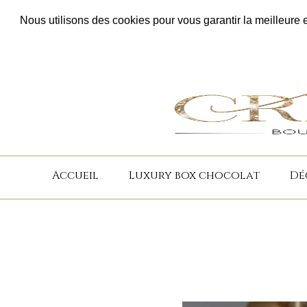
Aller
Délais de confections : 2 à 3 semai
Nous utilisons des cookies pour vous garantir la meilleure e
au
contenu
Accueil
Luxury box chocolat
Dé